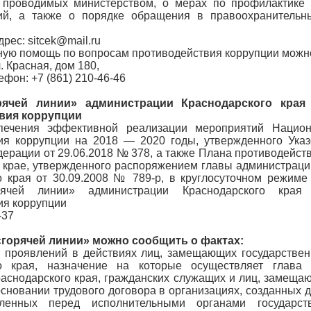
 проводимых министерством, о мерах по профилактике
ий, а также о порядке обращения в правоохранительн
рес: sitcek@mail.ru
ную помощь по вопросам противодействия коррупции можно
л. Красная, дом 180,
ефон: +7 (861) 210-46-46
рячей линии» администрации Краснодарского края
вия коррупции
печения эффективной реализации мероприятий Национ
ия коррупции на 2018 — 2020 годы, утвержденного Ука
ерации от 29.06.2018 № 378, а также Плана противодейст
 крае, утвержденного распоряжением главы администрации
о края от 30.09.2008 № 789-р, в круглосуточном режиме
рячей линии» администрации Краснодарского края
ия коррупции
-37
«горячей линии» можно сообщить о фактах:
 проявлений в действиях лиц, замещающих государстве
го края, назначение на которые осуществляет глава 
Краснодарского края, гражданских служащих и лиц, замеща
основании трудового договора в организациях, созданных 
вленных перед исполнительными органами государст