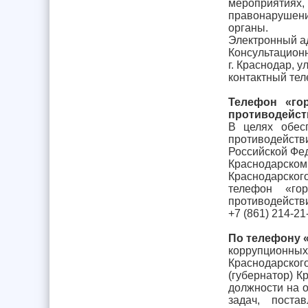
мероприятиях,
правонарушен
органы.
Электронный ад
Консультацион
г. Краснодар, у
контактный тел
Телефон «го
противодейст
В целях обес
противодейств
Российской Фед
Краснодарском
Краснодарског
телефон «го
противодейств
+7 (861) 214-21
По телефону 
коррупционных
Краснодарско
(губернатор) 
должности на 
задач, поста