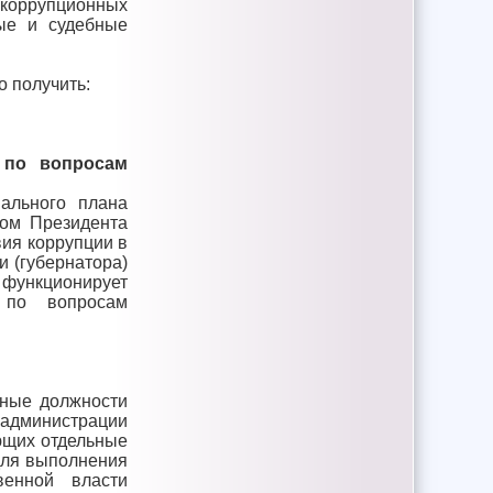
 коррупционных
ые и судебные
 получить:
 по вопросам
ального плана
зом Президента
вия коррупции в
 (губернатора)
 функционирует
 по вопросам
нные должности
администрации
ющих отдельные
для выполнения
венной власти