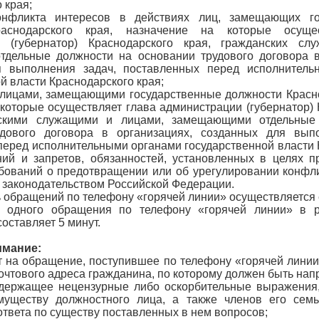
 края;
онфликта интересов в действиях лиц, замещающих го
аснодарского края, назначение на которые осуще
и (губернатор) Краснодарского края, гражданских сл
дельные должности на основании трудового договора в
я выполнения задач, поставленных перед исполнитель
й власти Краснодарского края;
лицами, замещающими государственные должности Красно
 которые осуществляет глава администрации (губернатор) 
нскими служащими и лицами, замещающими отдельные
удового договора в организациях, созданных для выпо
перед исполнительными органами государственной власти 
ний и запретов, обязанностей, установленных в целях п
ебований о предотвращении или об урегулировании конфли
 законодательством Российской Федерации.
ь обращений по телефону «горячей линии» осуществляется
 одного обращения по телефону «горячей линии» в 
составляет 5 минут.
мание:
т на обращение, поступившее по телефону «горячей линии
чтового адреса гражданина, по которому должен быть напр
держащее нецензурные либо оскорбительные выражения,
муществу должностного лица, а также членов его семь
ответа по существу поставленных в нем вопросов;