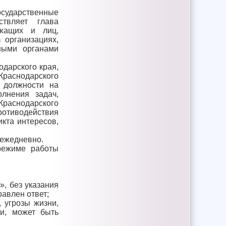
сударственные
ствляет глава
ужащих и лиц,
 организациях,
ными органами
дарского края,
Краснодарского
 должности на
лнения задач,
Краснодарского
ротиводействия
кта интересов,
 ежедневно.
режиме работы
», без указания
авлен ответ;
 угрозы жизни,
и, может быть