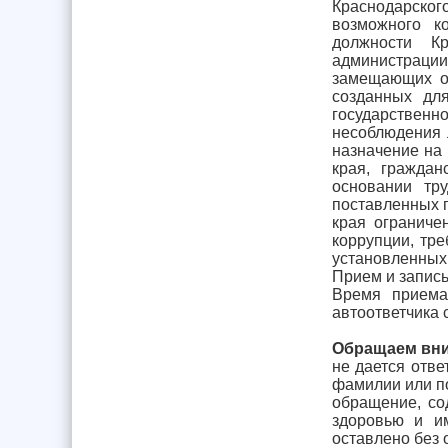
Краснодарского
возможного к
должности Кр
администраци
замещающих от
созданных дл
государственно
несоблюдения 
назначение на
края, гражда
основании тр
поставленных 
края ограниче
коррупции, тр
установленных
Прием и запис
Время приема
автоответчика 
Обращаем вни
не дается отве
фамилии или по
обращение, со
здоровью и и
оставлено без 