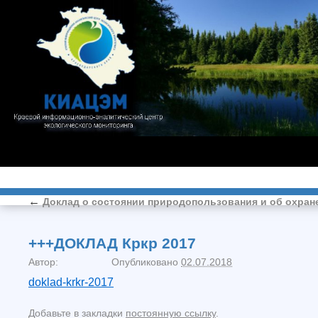
←
Доклад о состоянии природопользования и об охран
+++ДОКЛАД Кркр 2017
Автор:
Опубликовано
02.07.2018
doklad-krkr-2017
Добавьте в закладки
постоянную ссылку
.